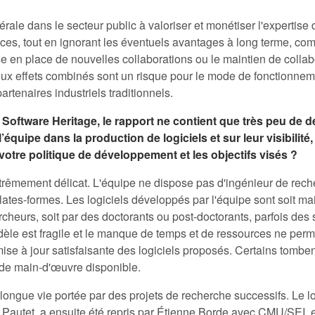
rale dans le secteur public à valoriser et monétiser l'expertise
nces, tout en ignorant les éventuels avantages à long terme, co
e en place de nouvelles collaborations ou le maintien de collab
ux effets combinés sont un risque pour le mode de fonctionnem
artenaires industriels traditionnels.
Software Heritage, le rapport ne contient que très peu de dé
 l’équipe dans la production de logiciels et sur leur visibilit
votre politique de développement et les objectifs visés ?
xtrêmement délicat. L'équipe ne dispose pas d'ingénieur de rec
plates-formes. Les logiciels développés par l'équipe sont soit ma
heurs, soit par des doctorants ou post-doctorants, parfois des s
dèle est fragile et le manque de temps et de ressources ne perm
mise à jour satisfaisante des logiciels proposés. Certains tombe
de main-d'œuvre disponible.
 longue vie portée par des projets de recherche successifs. Le
t Pautet, a ensuite été repris par Étienne Borde avec CMU/SEI, 