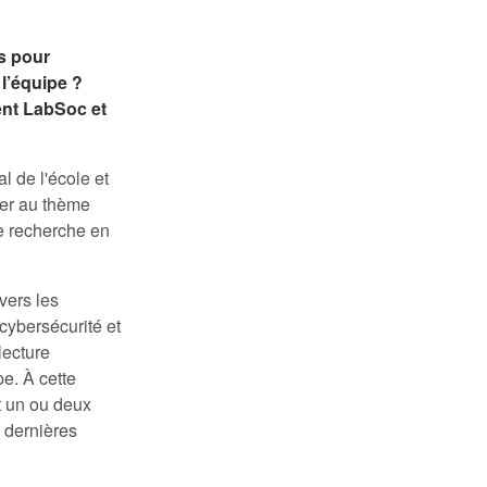
us pour
l’équipe ?
ent LabSoc et
al de l'école et
rer au thème
e recherche en
vers les
cybersécurité et
lecture
e. À cette
t un ou deux
s dernières