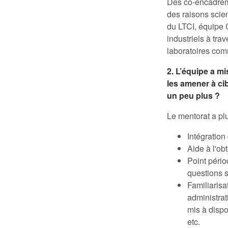
Des co-encadreme
des raisons scie
du LTCI, équipe 
industriels à tra
laboratoires co
2. L’équipe a m
les amener à ci
un peu plus ?
Le mentorat a plu
Intégration
Aide à l'ob
Point pério
questions s
Familiarisa
administrat
mis à dispo
etc.