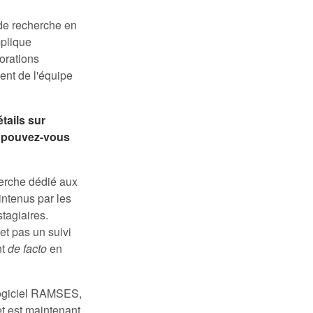
 de recherche en
mplique
orations
ent de l'équipe
tails sur
é, pouvez-vous
herche dédié aux
intenus par les
tagiaires.
et pas un suivi
nt
de facto
en
 logiciel RAMSES,
et est maintenant