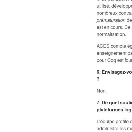
utilisé, dévelop
nombreux contrat
prématuration
de 
est en cours. Ce 
normalisation.
ACES compte égal
enseignement par
pour Coq est four
6. Envisagez-vou
?
Non.
7. De quel sout
plateformes logi
L'équipe profite
administre les m