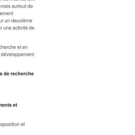
 mais surtout de
cement
our un deuxième
r une activité de
cherche et en
en développement
ets de recherche
ments et
sposition et