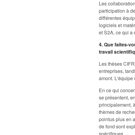
Les collaboratio
participation à 
différentes équi
logiciels et mat
et S2A, ce qui a
4. Que faites-vo
travail scientif
Les thèses CIFRE
entreprises, tan
amont. L'équipe u
En ce qui concern
se présentent, en
principalement, à
thèmes de recher
pointus plus en 
de fond sont exp
spécifiques.