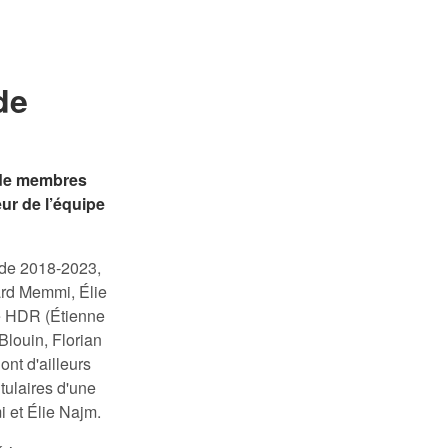
de
 de membres
ur de l’équipe
ode 2018-2023,
rard Memmi, Élie
ne HDR (Étienne
Blouin, Florian
nt d'ailleurs
tulaires d'une
 et Élie Najm.