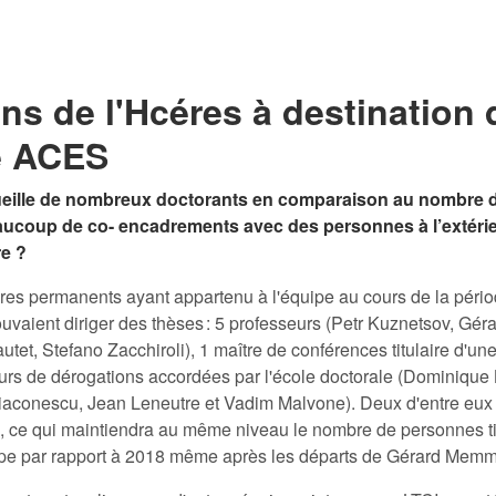
ns de l'Hcéres à destination 
e ACES
cueille de nombreux doctorants en comparaison au nombre
eaucoup de co- encadrements avec des personnes à l’extérie
re ?
es permanents ayant appartenu à l'équipe au cours de la péri
ouvaient diriger des thèses : 5 professeurs (Petr Kuznetsov, Gé
utet, Stefano Zacchiroli), 1 maître de conférences titulaire d'u
eurs de dérogations accordées par l'école doctorale (Dominique 
aconescu, Jean Leneutre et Vadim Malvone). Deux d'entre eux o
 ce qui maintiendra au même niveau le nombre de personnes ti
pe par rapport à 2018 même après les départs de Gérard Memmi