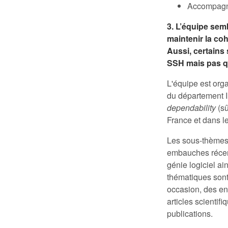
Accompagne
3. L’équipe sem
maintenir la co
Aussi, certains
SSH mais pas qu
L'équipe est org
du département I
dependability
(sû
France et dans l
Les sous-thème
embauches récent
génie logiciel ai
thématiques sont
occasion, des en
articles scientif
publications.