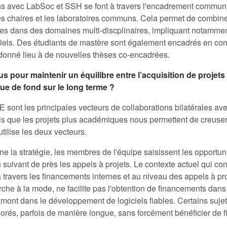
ns avec LabSoc et SSH se font à travers l'encadrement commun 
des chaires et les laboratoires communs. Cela permet de combine
pes dans des domaines multi-discplinaires, impliquant notammen
ériels. Des étudiants de mastère sont également encadrés en
 donné lieu à de nouvelles thèses co-encadrées.
us pour maintenir un équilibre entre l’acquisition de projets 
ique de fond sur le long terme ?
 sont les principales vecteurs de collaborations bilatérales av
dis que les projets plus académiques nous permettent de creuser
tilise les deux vecteurs.
e la stratégie, les membres de l'équipe saisissent les opportuni
 suivant de près les appels à projets. Le contexte actuel qui con
 travers les financements internes et au niveau des appels à pro
che à la mode, ne facilite pas l'obtention de financements da
amont dans le développement de logiciels fiables. Certains suje
lorés, parfois de manière longue, sans forcément bénéficier de