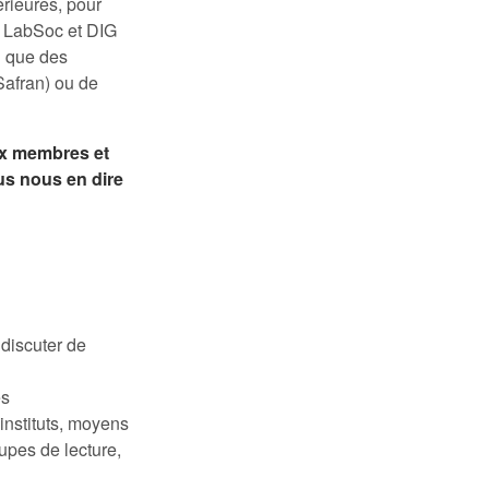
rieures, pour
, LabSoc et DIG
i que des
afran) ou de
ux membres et
us nous en dire
 discuter de
és
 instituts, moyens
upes de lecture,