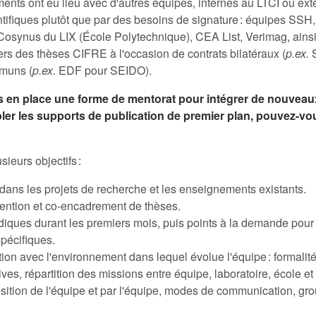
nts ont eu lieu avec d'autres équipes, internes au LTCI ou exté
ntifiques plutôt que par des besoins de signature : équipes SSH
Cosynus du LIX (École Polytechnique), CEA List, Verimag, ains
vers des thèses CIFRE à l'occasion de contrats bilatéraux (
p.ex.
S
mmuns (
p.ex.
EDF pour SEIDO).
is en place une forme de mentorat pour intégrer de nouvea
bler les supports de publication de premier plan, pouvez-vo
sieurs objectifs :
 dans les projets de recherche et les enseignements existants.
tention et co-encadrement de thèses.
diques durant les premiers mois, puis points à la demande pour
pécifiques.
tion avec l'environnement dans lequel évolue l'équipe : formalit
ives, répartition des missions entre équipe, laboratoire, école et
sition de l'équipe et par l'équipe, modes de communication, gro