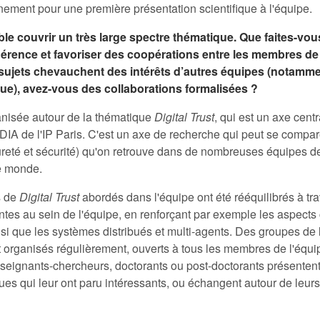
ment pour une première présentation scientifique à l'équipe.
ble couvrir un très large spectre thématique. Que faites-vo
hérence et favoriser des coopérations entre les membres de 
 sujets chevauchent des intérêts d’autres équipes (notamm
e), avez-vous des collaborations formalisées ?
anisée autour de la thématique
Digital Trust
, qui est un axe centr
DIA de l'IP Paris. C'est un axe de recherche qui peut se compa
reté et sécurité) qu'on retrouve dans de nombreuses équipes d
e monde.
s de
Digital Trust
abordés dans l'équipe ont été rééquilibrés à tra
es au sein de l'équipe, en renforçant par exemple les aspects 
nsi que les systèmes distribués et multi-agents. Des groupes de 
 organisés régulièrement, ouverts à tous les membres de l'équip
seignants-chercheurs, doctorants ou post-doctorants présenten
iques qui leur ont paru intéressants, ou échangent autour de leur